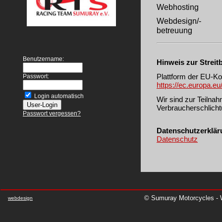
Webhosting
Webdesign/-
betreuung
Benutzername:
Hinweis zur Streit
Plattform der EU-Ko
Passwort:
https://ec.europa.e
Login automatisch
Wir sind zur Teilna
Verbraucherschlichtu
Passwort vergessen?
Datenschutzerklär
Datenschutz
© Sumuray Motorcycles - W
webdesign