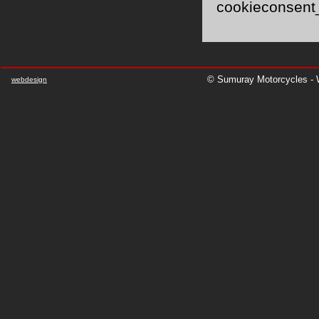
cookieconsent
© Sumuray Motorcycles - W
webdesign