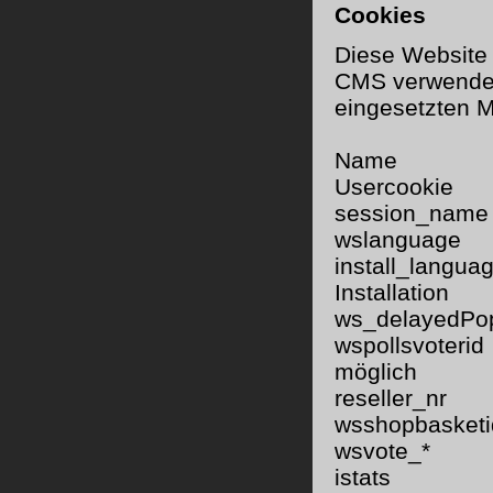
Cookies
Diese Website 
CMS verwendet 
eingesetzten 
Name P
Usercook
sessio
wslangua
install_l
Installation
ws_delayedP
wspollsvot
möglich
reseller_
wsshopbas
wsvote_* 
istats je