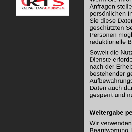
Anfragen stell
persönlichen In
Sie diese Date
geschützten Se
Personen mögli
redaktionelle 
Soweit die Nut
Dienste erford
nach der Erheb
bestehender ge
Aufbewahrungsf
Daten auch dar
gesperrt und n
Weitergabe pe
Wir verwenden
Beantwortung I